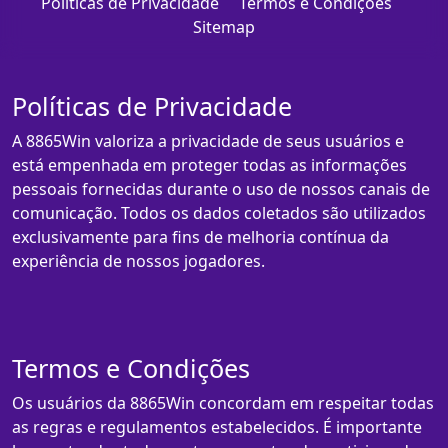
Políticas de Privacidade
Termos e Condições
Sitemap
Políticas de Privacidade
A 8865Win valoriza a privacidade de seus usuários e
está empenhada em proteger todas as informações
pessoais fornecidas durante o uso de nossos canais de
comunicação. Todos os dados coletados são utilizados
exclusivamente para fins de melhoria contínua da
experiência de nossos jogadores.
Termos e Condições
Os usuários da 8865Win concordam em respeitar todas
as regras e regulamentos estabelecidos. É importante