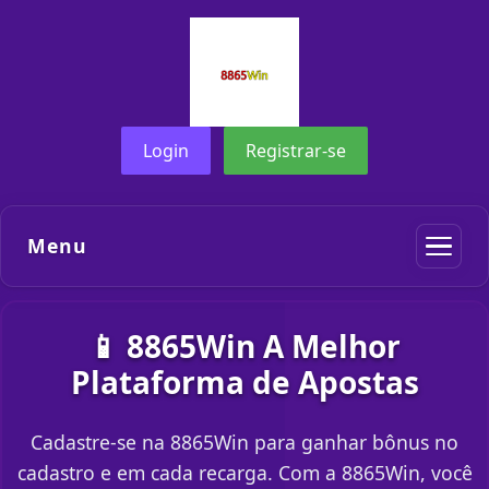
Login
Registrar-se
Menu
📱 8865Win A Melhor
Plataforma de Apostas
Cadastre-se na 8865Win para ganhar bônus no
cadastro e em cada recarga. Com a 8865Win, você