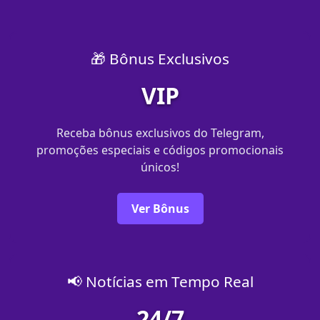
🎁 Bônus Exclusivos
VIP
Receba bônus exclusivos do Telegram,
promoções especiais e códigos promocionais
únicos!
Ver Bônus
📢 Notícias em Tempo Real
24/7