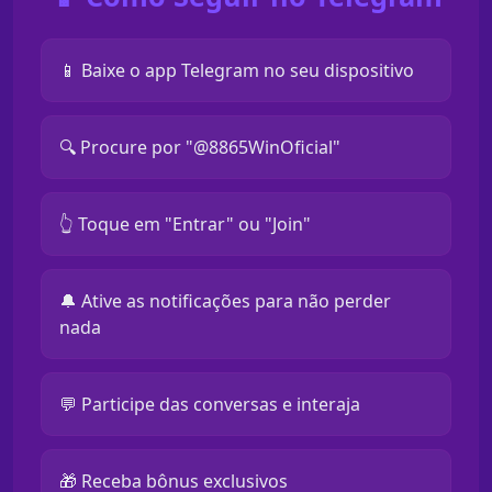
📱 Baixe o app Telegram no seu dispositivo
🔍 Procure por "@8865WinOficial"
👆 Toque em "Entrar" ou "Join"
🔔 Ative as notificações para não perder
nada
💬 Participe das conversas e interaja
🎁 Receba bônus exclusivos