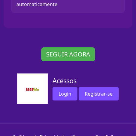
automaticamente
SEGUIR AGORA
Acessos
Login
Registrar-se