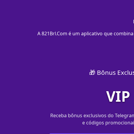
A 821Brl.Com é um aplicativo que combina 
🎁 Bônus Exclu
VIP
Receba bônus exclusivos do Telegra
e códigos promocionai