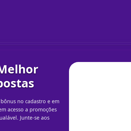
 Melhor
postas
 bônus no cadastro e em
tem acesso a promoções
ualável. Junte-se aos