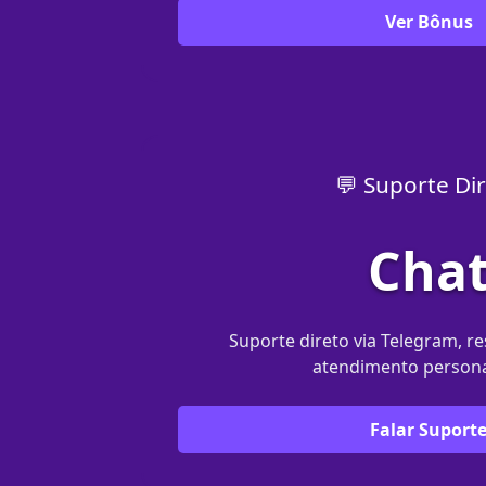
Ver Bônus
💬 Suporte Di
Cha
Suporte direto via Telegram, r
atendimento persona
Falar Suport