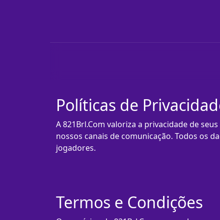
Políticas de Privacida
A 821Brl.Com valoriza a privacidade de seu
nossos canais de comunicação. Todos os dad
jogadores.
Termos e Condições