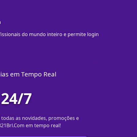
m
issionais do mundo inteiro e permite login
cias em Tempo Real
24/7
e todas as novidades, promoções e
821Brl.Com em tempo real!