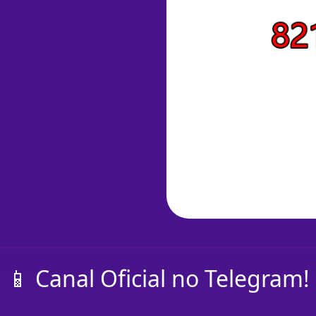
📱 Canal Oficial no Telegram!