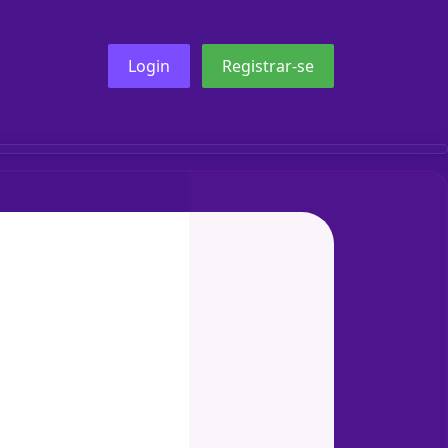
Login
Registrar-se