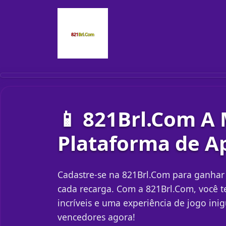
📱 821Brl.Com A
Plataforma de A
Cadastre-se na 821Brl.Com para ganhar
cada recarga. Com a 821Brl.Com, você 
incríveis e uma experiência de jogo inig
vencedores agora!