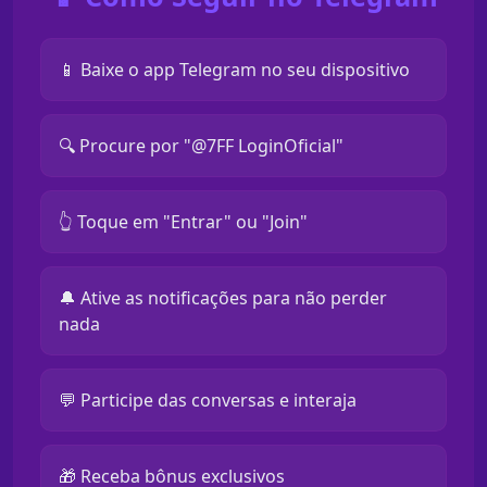
📱 Baixe o app Telegram no seu dispositivo
🔍 Procure por "@7FF LoginOficial"
👆 Toque em "Entrar" ou "Join"
🔔 Ative as notificações para não perder
nada
💬 Participe das conversas e interaja
🎁 Receba bônus exclusivos