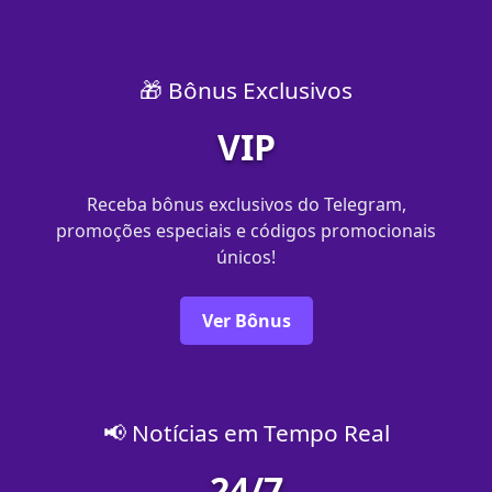
🎁 Bônus Exclusivos
VIP
Receba bônus exclusivos do Telegram,
promoções especiais e códigos promocionais
únicos!
Ver Bônus
📢 Notícias em Tempo Real
24/7