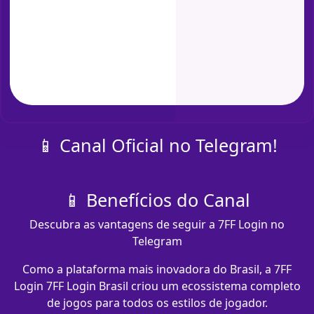
📱 Canal Oficial no Telegram!
📱 Benefícios do Canal
Descubra as vantagens de seguir a 7FF Login no
Telegram
Como a plataforma mais inovadora do Brasil, a 7FF
Login 7FF Login Brasil criou um ecossistema completo
de jogos para todos os estilos de jogador.