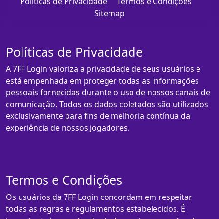
Políticas de Privacidade
Termos e Condições
Sitemap
Políticas de Privacidade
A 7FF Login valoriza a privacidade de seus usuários e
está empenhada em proteger todas as informações
pessoais fornecidas durante o uso de nossos canais de
comunicação. Todos os dados coletados são utilizados
exclusivamente para fins de melhoria contínua da
experiência de nossos jogadores.
Termos e Condições
Os usuários da 7FF Login concordam em respeitar
todas as regras e regulamentos estabelecidos. É