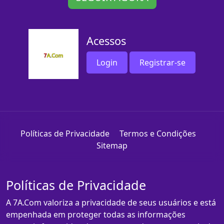
Acessos
Login
Registrar-se
Políticas de Privacidade
Termos e Condições
Sitemap
Políticas de Privacidade
A 7A.Com valoriza a privacidade de seus usuários e está
empenhada em proteger todas as informações