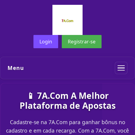
Login
Registrar-se
Menu
📱 7A.Com A Melhor
Plataforma de Apostas
Cadastre-se na 7A.Com para ganhar bônus no
cadastro e em cada recarga. Com a 7A.Com, você