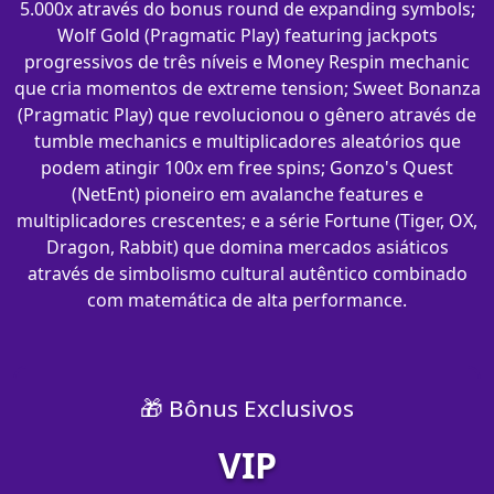
5.000x através do bonus round de expanding symbols;
Wolf Gold (Pragmatic Play) featuring jackpots
progressivos de três níveis e Money Respin mechanic
que cria momentos de extreme tension; Sweet Bonanza
(Pragmatic Play) que revolucionou o gênero através de
tumble mechanics e multiplicadores aleatórios que
podem atingir 100x em free spins; Gonzo's Quest
(NetEnt) pioneiro em avalanche features e
multiplicadores crescentes; e a série Fortune (Tiger, OX,
Dragon, Rabbit) que domina mercados asiáticos
através de simbolismo cultural autêntico combinado
com matemática de alta performance.
🎁 Bônus Exclusivos
VIP