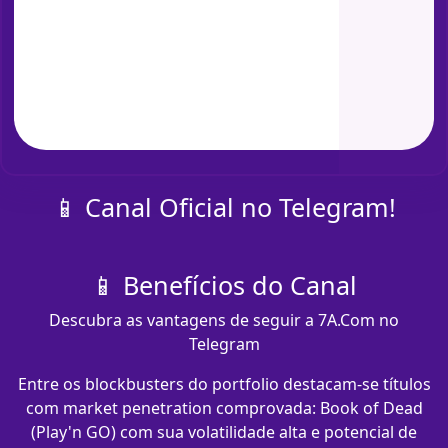
📱 Canal Oficial no Telegram!
📱 Benefícios do Canal
Descubra as vantagens de seguir a 7A.Com no
Telegram
Entre os blockbusters do portfolio destacam-se títulos
com market penetration comprovada: Book of Dead
(Play'n GO) com sua volatilidade alta e potencial de