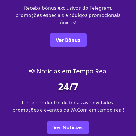
Receba bônus exclusivos do Telegram,
promoções especiais e códigos promocionais
únicos!
Ver Bônus
📢 Notícias em Tempo Real
24/7
Fique por dentro de todas as novidades,
promoções e eventos da 7A.Com em tempo real!
Ver Notícias