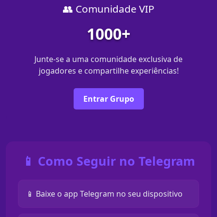
👥 Comunidade VIP
1000+
Junte-se a uma comunidade exclusiva de
jogadores e compartilhe experiências!
Entrar Grupo
📱 Como Seguir no Telegram
📱 Baixe o app Telegram no seu dispositivo