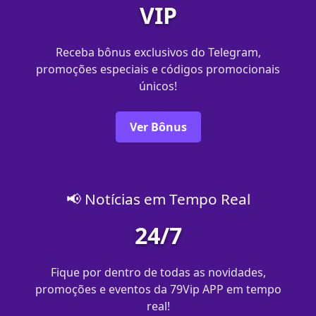
VIP
Receba bônus exclusivos do Telegram,
promoções especiais e códigos promocionais
únicos!
Ver Bônus
📢 Notícias em Tempo Real
24/7
Fique por dentro de todas as novidades,
promoções e eventos da 79Vip APP em tempo
real!