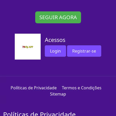
SEGUIR AGORA
Acessos
Login
Registrar-se
Políticas de Privacidade
Termos e Condições
Sitemap
Políticas de Privacidade