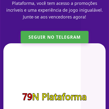
Plataforma, você tem acesso a promoções
incríveis e uma experiência de jogo inigualável.
Junte-se aos vencedores agora!
SEGUIR NO TELEGRAM