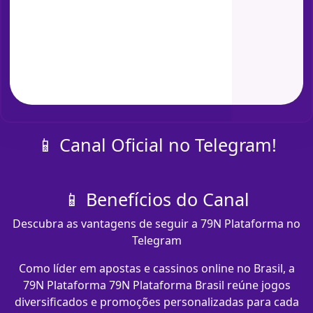
📱 Canal Oficial no Telegram!
📱 Benefícios do Canal
Descubra as vantagens de seguir a 79N Plataforma no
Telegram
Como líder em apostas e cassinos online no Brasil, a
79N Plataforma 79N Plataforma Brasil reúne jogos
diversificados e promoções personalizadas para cada