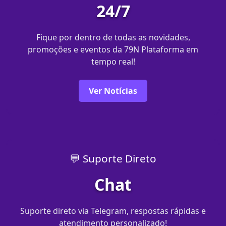
24/7
Fique por dentro de todas as novidades,
promoções e eventos da 79N Plataforma em
tempo real!
Ver Notícias
💬 Suporte Direto
Chat
Suporte direto via Telegram, respostas rápidas e
atendimento personalizado!