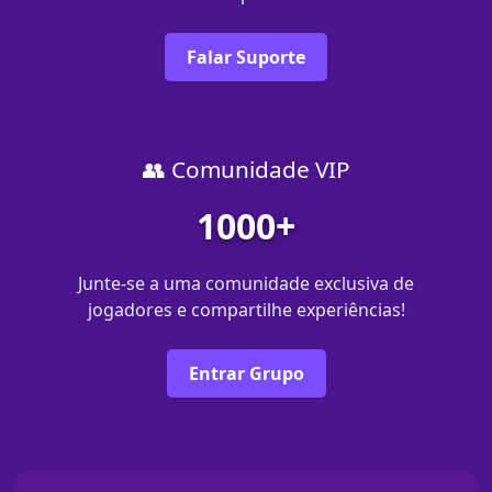
Falar Suporte
👥 Comunidade VIP
1000+
Junte-se a uma comunidade exclusiva de
jogadores e compartilhe experiências!
Entrar Grupo