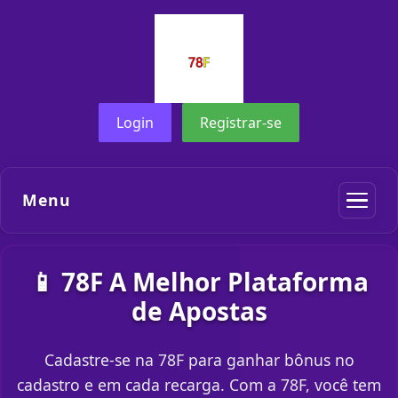
Login
Registrar-se
Menu
📱 78F A Melhor Plataforma
de Apostas
Cadastre-se na 78F para ganhar bônus no
cadastro e em cada recarga. Com a 78F, você tem