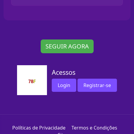
SEGUIR AGORA
Acessos
Login
Registrar-se
Políticas de Privacidade
Termos e Condições