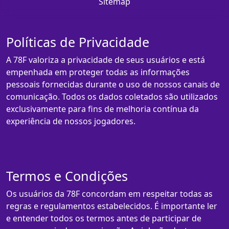
Sitemap
Políticas de Privacidade
A 78F valoriza a privacidade de seus usuários e está
empenhada em proteger todas as informações
pessoais fornecidas durante o uso de nossos canais de
comunicação. Todos os dados coletados são utilizados
exclusivamente para fins de melhoria contínua da
experiência de nossos jogadores.
Termos e Condições
Os usuários da 78F concordam em respeitar todas as
regras e regulamentos estabelecidos. É importante ler
e entender todos os termos antes de participar de