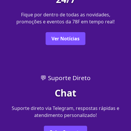
Fique por dentro de todas as novidades,
promoções e eventos da 78F em tempo real!
Ver Notícias
💬 Suporte Direto
Chat
Suporte direto via Telegram, respostas rápidas e
atendimento personalizado!