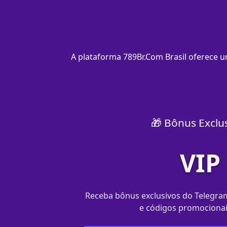
A plataforma 789Br.Com Brasil oferece u
🎁 Bônus Exclu
VIP
Receba bônus exclusivos do Telegra
e códigos promocionai