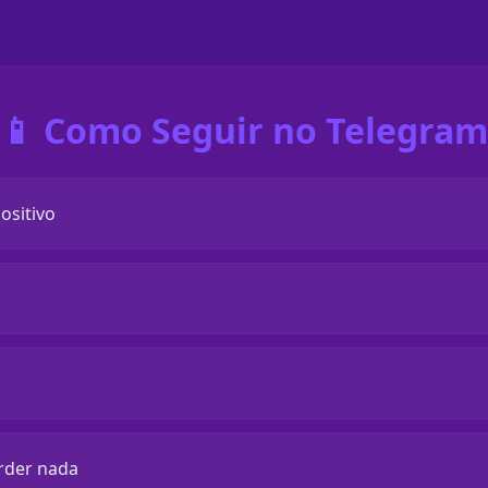
📱 Como Seguir no Telegram
ositivo
erder nada