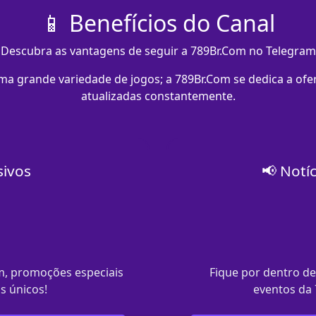
📱 Benefícios do Canal
Descubra as vantagens de seguir a 789Br.Com no Telegram
ma grande variedade de jogos; a 789Br.Com se dedica a of
atualizadas constantemente.
sivos
📢 Notí
m, promoções especiais
Fique por dentro d
s únicos!
eventos da