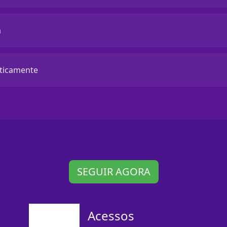
a
aticamente
SEGUIR AGORA
Acessos