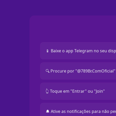
📱 Baixe o app Telegram no seu disp
🔍 Procure por "@789Br.ComOficial"
👆 Toque em "Entrar" ou "Join"
🔔 Ative as notificações para não p