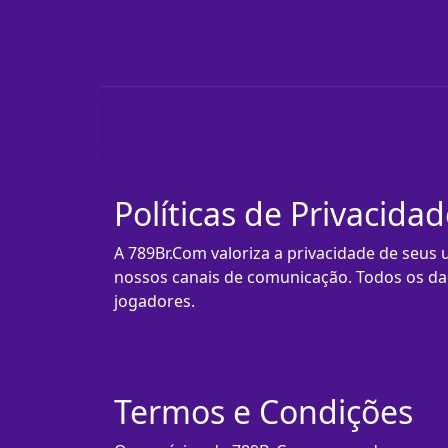
Políticas de Privacida
A 789Br.Com valoriza a privacidade de seus
nossos canais de comunicação. Todos os dad
jogadores.
Termos e Condições