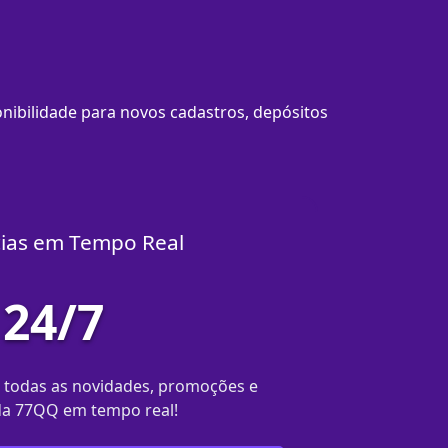
onibilidade para novos cadastros, depósitos
cias em Tempo Real
24/7
e todas as novidades, promoções e
da 77QQ em tempo real!