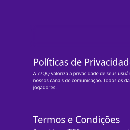
Políticas de Privacida
A 77QQ valoriza a privacidade de seus usu
nossos canais de comunicação. Todos os dad
jogadores.
Termos e Condições