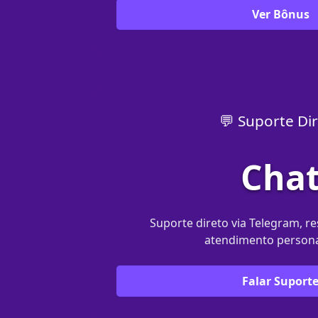
Ver Bônus
💬 Suporte Di
Cha
Suporte direto via Telegram, r
atendimento persona
Falar Suport