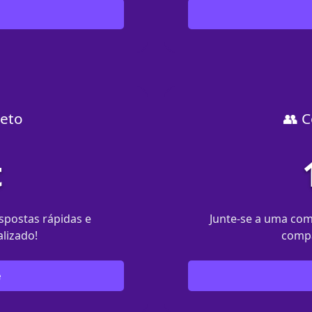
reto
👥 
t
espostas rápidas e
Junte-se a uma com
lizado!
compa
e