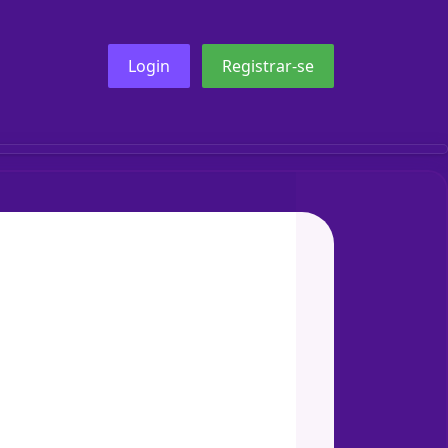
Login
Registrar-se