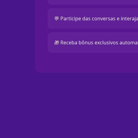
💬 Participe das conversas e interaj
🎁 Receba bônus exclusivos autom