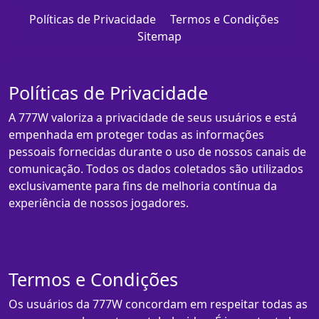
Políticas de Privacidade
Termos e Condições
Sitemap
Políticas de Privacidade
A 777W valoriza a privacidade de seus usuários e está
empenhada em proteger todas as informações
pessoais fornecidas durante o uso de nossos canais de
comunicação. Todos os dados coletados são utilizados
exclusivamente para fins de melhoria contínua da
experiência de nossos jogadores.
Termos e Condições
Os usuários da 777W concordam em respeitar todas as