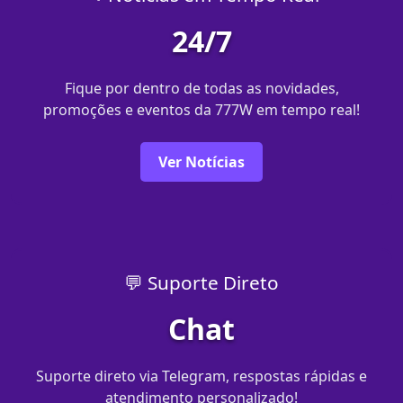
24/7
Fique por dentro de todas as novidades,
promoções e eventos da 777W em tempo real!
Ver Notícias
💬 Suporte Direto
Chat
Suporte direto via Telegram, respostas rápidas e
atendimento personalizado!