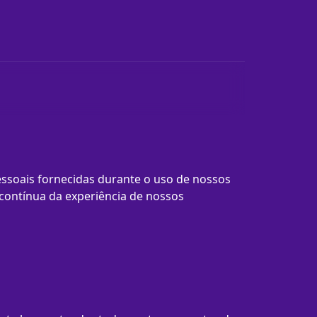
essoais fornecidas durante o uso de nossos
 contínua da experiência de nossos