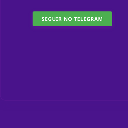
SEGUIR NO TELEGRAM