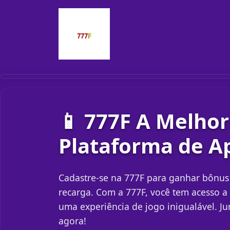
📱 777F A Melhor
Plataforma de A
Cadastre-se na 777F para ganhar bônus
recarga. Com a 777F, você tem acesso a
uma experiência de jogo inigualável. J
agora!