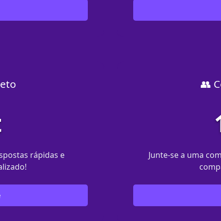
reto
👥 
t
espostas rápidas e
Junte-se a uma com
lizado!
compa
e