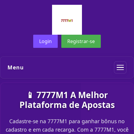
Login
Registrar-se
Menu
📱 7777M1 A Melhor
Plataforma de Apostas
Cadastre-se na 7777M1 para ganhar bônus no
cadastro e em cada recarga. Com a 7777M1, você