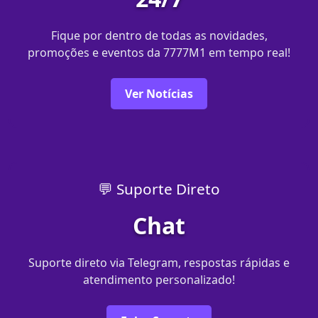
Fique por dentro de todas as novidades,
promoções e eventos da 7777M1 em tempo real!
Ver Notícias
💬 Suporte Direto
Chat
Suporte direto via Telegram, respostas rápidas e
atendimento personalizado!