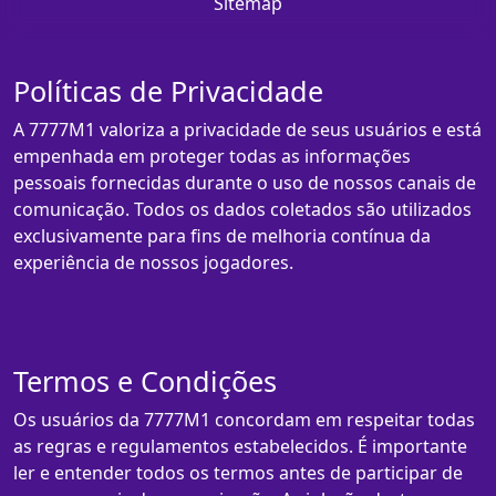
Sitemap
Políticas de Privacidade
A 7777M1 valoriza a privacidade de seus usuários e está
empenhada em proteger todas as informações
pessoais fornecidas durante o uso de nossos canais de
comunicação. Todos os dados coletados são utilizados
exclusivamente para fins de melhoria contínua da
experiência de nossos jogadores.
Termos e Condições
Os usuários da 7777M1 concordam em respeitar todas
as regras e regulamentos estabelecidos. É importante
ler e entender todos os termos antes de participar de