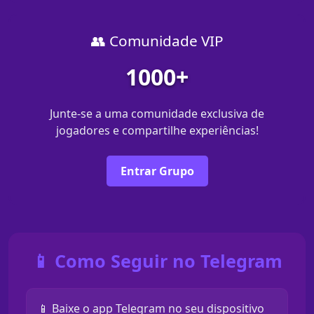
👥 Comunidade VIP
1000+
Junte-se a uma comunidade exclusiva de
jogadores e compartilhe experiências!
Entrar Grupo
📱 Como Seguir no Telegram
📱 Baixe o app Telegram no seu dispositivo