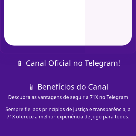
📱 Canal Oficial no Telegram!
📱 Benefícios do Canal
Descubra as vantagens de seguir a 71X no Telegram
Sempre fiel aos princípios de justiça e transparência, a
71X oferece a melhor experiência de jogo para todos.