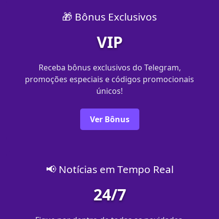
🎁 Bônus Exclusivos
VIP
Receba bônus exclusivos do Telegram,
promoções especiais e códigos promocionais
únicos!
Ver Bônus
📢 Notícias em Tempo Real
24/7