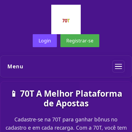
Login
Registrar-se
Menu
📱 70T A Melhor Plataforma
de Apostas
Cadastre-se na 70T para ganhar bônus no
cadastro e em cada recarga. Com a 70T, você tem