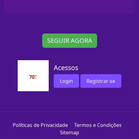
SEGUIR AGORA
Acessos
Login
Registrar-se
Políticas de Privacidade
Termos e Condições
Sitemap