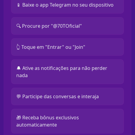
📱 Baixe o app Telegram no seu dispositivo
🔍 Procure por "@70TOficial"
👆 Toque em "Entrar" ou "Join"
🔔 Ative as notificações para não perder
nada
💬 Participe das conversas e interaja
🎁 Receba bônus exclusivos
automaticamente