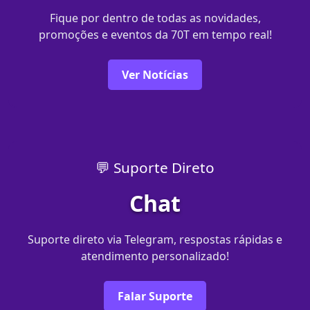
Fique por dentro de todas as novidades,
promoções e eventos da 70T em tempo real!
Ver Notícias
💬 Suporte Direto
Chat
Suporte direto via Telegram, respostas rápidas e
atendimento personalizado!
Falar Suporte