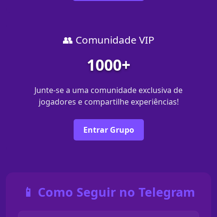
👥 Comunidade VIP
1000+
Junte-se a uma comunidade exclusiva de
jogadores e compartilhe experiências!
Entrar Grupo
📱 Como Seguir no Telegram