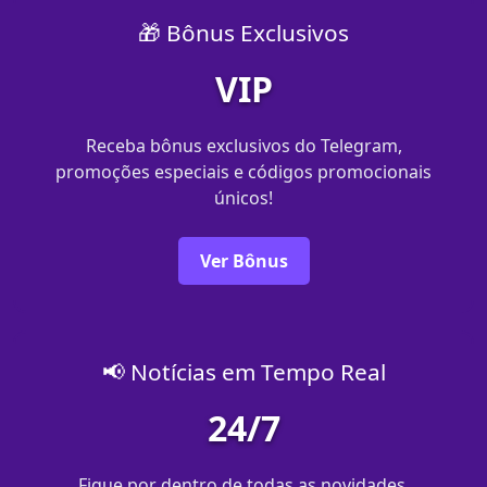
🎁 Bônus Exclusivos
VIP
Receba bônus exclusivos do Telegram,
promoções especiais e códigos promocionais
únicos!
Ver Bônus
📢 Notícias em Tempo Real
24/7
Fique por dentro de todas as novidades,