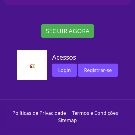
SEGUIR AGORA
Acessos
Login
Registrar-se
Políticas de Privacidade
Termos e Condições
Sitemap