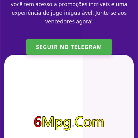
você tem acesso a promoções incríveis e uma
experiência de jogo inigualável. Junte-se aos
vencedores agora!
SEGUIR NO TELEGRAM