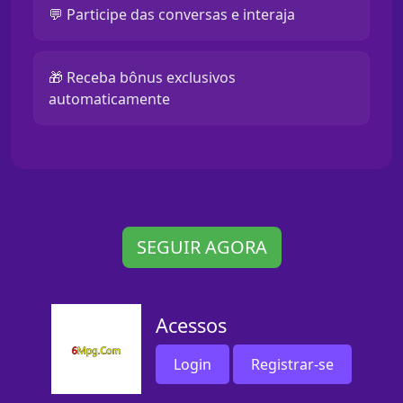
💬 Participe das conversas e interaja
🎁 Receba bônus exclusivos
automaticamente
SEGUIR AGORA
Acessos
Login
Registrar-se