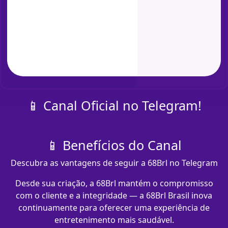
📱 Canal Oficial no Telegram!
📱 Benefícios do Canal
Descubra as vantagens de seguir a 68Brl no Telegram
Desde sua criação, a 68Brl mantém o compromisso
com o cliente e a integridade — a 68Brl Brasil inova
continuamente para oferecer uma experiência de
entretenimento mais saudável.