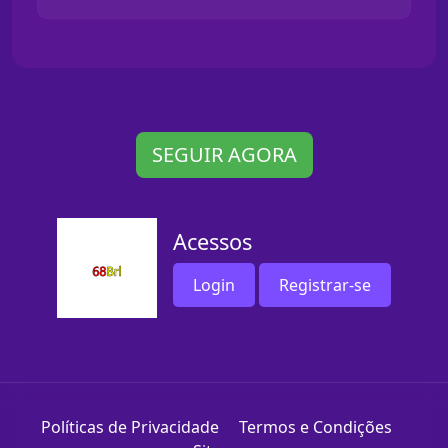
SEGUIR AGORA
Acessos
Login
Registrar-se
Políticas de Privacidade
Termos e Condições