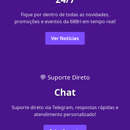
Fique por dentro de todas as novidades,
promoções e eventos da 68Brl em tempo real!
Ver Notícias
💬 Suporte Direto
Chat
Suporte direto via Telegram, respostas rápidas e
atendimento personalizado!