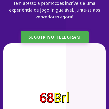
tem acesso a promoções incríveis e uma
experiência de jogo inigualável. Junte-se aos
vencedores agora!
SEGUIR NO TELEGRAM