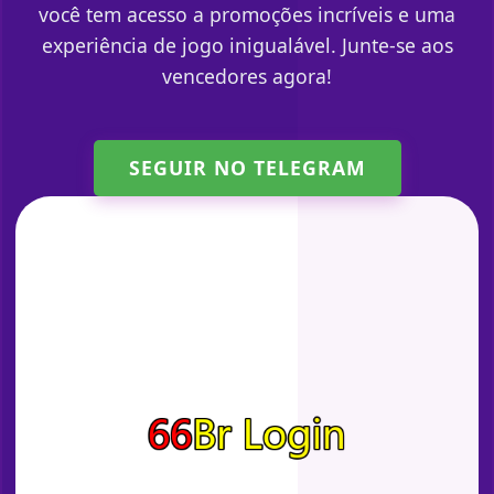
você tem acesso a promoções incríveis e uma
experiência de jogo inigualável. Junte-se aos
vencedores agora!
SEGUIR NO TELEGRAM