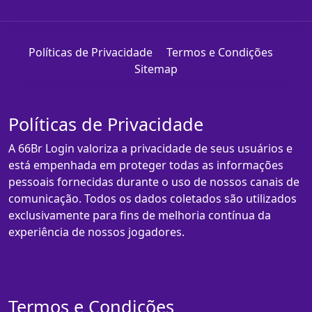
Políticas de Privacidade
Termos e Condições
Sitemap
Políticas de Privacidade
A 66Br Login valoriza a privacidade de seus usuários e
está empenhada em proteger todas as informações
pessoais fornecidas durante o uso de nossos canais de
comunicação. Todos os dados coletados são utilizados
exclusivamente para fins de melhoria contínua da
experiência de nossos jogadores.
Termos e Condições