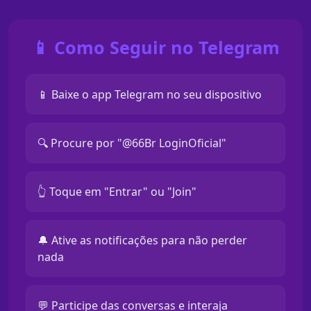
📱 Como Seguir no Telegram
📱 Baixe o app Telegram no seu dispositivo
🔍 Procure por "@66Br LoginOficial"
👆 Toque em "Entrar" ou "Join"
🔔 Ative as notificações para não perder
nada
💬 Participe das conversas e interaja