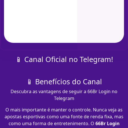
📱 Canal Oficial no Telegram!
📱 Benefícios do Canal
Descubra as vantagens de seguir a 66Br Login no
Telegram
O mais importante é manter o controle. Nunca veja as
apostas esportivas como uma fonte de renda fixa, mas
como uma forma de entretenimento. O
66Br Login