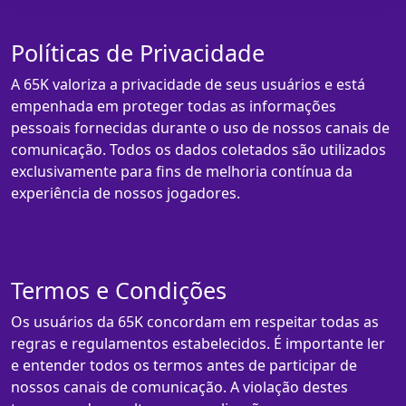
Políticas de Privacidade
A 65K valoriza a privacidade de seus usuários e está
empenhada em proteger todas as informações
pessoais fornecidas durante o uso de nossos canais de
comunicação. Todos os dados coletados são utilizados
exclusivamente para fins de melhoria contínua da
experiência de nossos jogadores.
Termos e Condições
Os usuários da 65K concordam em respeitar todas as
regras e regulamentos estabelecidos. É importante ler
e entender todos os termos antes de participar de
nossos canais de comunicação. A violação destes