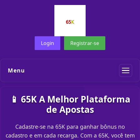
Login
Registrar-se
Menu
📱 65K A Melhor Plataforma
de Apostas
Cadastre-se na 65K para ganhar bônus no
cadastro e em cada recarga. Com a 65K, você tem