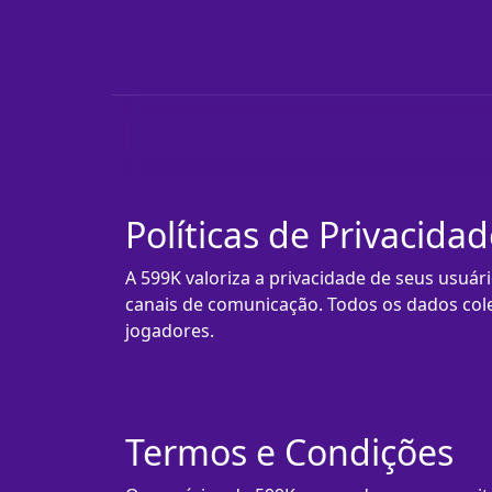
Políticas de Privacida
A 599K valoriza a privacidade de seus usuá
canais de comunicação. Todos os dados cole
jogadores.
Termos e Condições