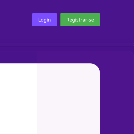
Login
Registrar-se