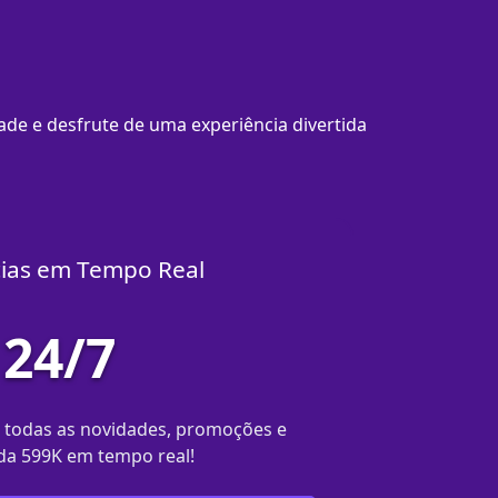
de e desfrute de uma experiência divertida
cias em Tempo Real
24/7
e todas as novidades, promoções e
da 599K em tempo real!