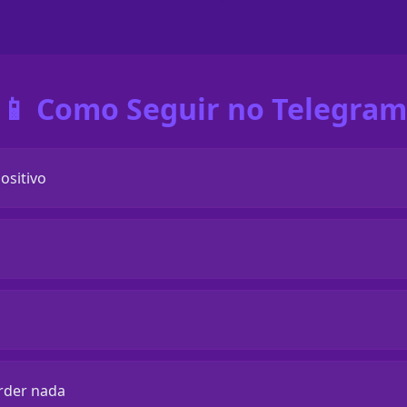
📱 Como Seguir no Telegram
ositivo
erder nada