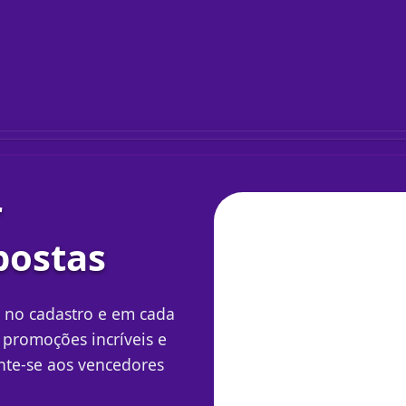
r
postas
 no cadastro e em cada
 promoções incríveis e
unte-se aos vencedores