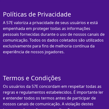
Políticas de Privacidade
A 57E valoriza a privacidade de seus usuários e está
empenhada em proteger todas as informações
pessoais fornecidas durante o uso de nossos canais de
comunicação. Todos os dados coletados são utilizados
exclusivamente para fins de melhoria contínua da
experiência de nossos jogadores.
Termos e Condições
Os usuários da 57E concordam em respeitar todas as
regras e regulamentos estabelecidos. É importante ler
e entender todos os termos antes de participar de
nossos canais de comunicação. A violação destes