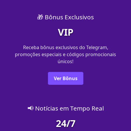
🎁 Bônus Exclusivos
VIP
Receba bônus exclusivos do Telegram,
promoções especiais e códigos promocionais
únicos!
Ver Bônus
📢 Notícias em Tempo Real
24/7