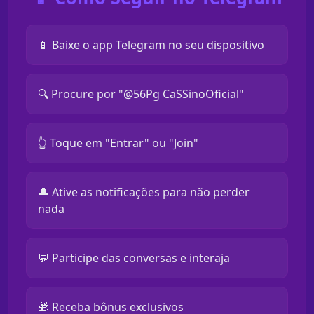
📱 Baixe o app Telegram no seu dispositivo
🔍 Procure por "@56Pg CaSSinoOficial"
👆 Toque em "Entrar" ou "Join"
🔔 Ative as notificações para não perder
nada
💬 Participe das conversas e interaja
🎁 Receba bônus exclusivos