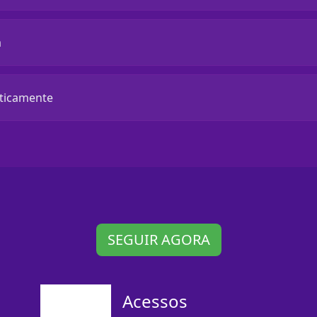
a
aticamente
SEGUIR AGORA
Acessos