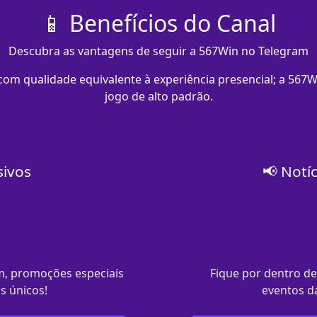
📱 Benefícios do Canal
Descubra as vantagens de seguir a 567Win no Telegram
om qualidade equivalente à experiência presencial; a 567Wi
jogo de alto padrão.
sivos
📢 Notí
m, promoções especiais
Fique por dentro d
s únicos!
eventos d