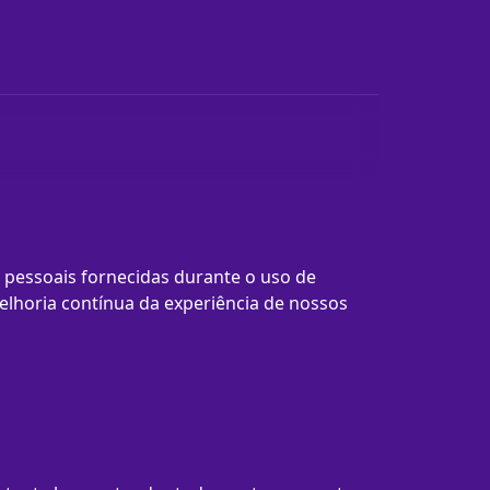
 pessoais fornecidas durante o uso de
elhoria contínua da experiência de nossos