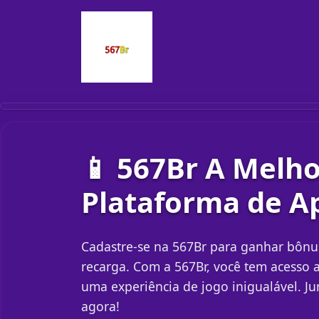
📱 567Br A Melh
Plataforma de A
Cadastre-se na 567Br para ganhar bônu
recarga. Com a 567Br, você tem acesso a
uma experiência de jogo inigualável. J
agora!