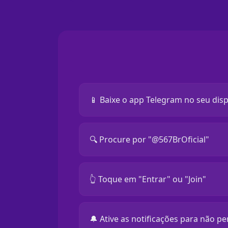
📱 Baixe o app Telegram no seu disp
🔍 Procure por "@567BrOficial"
👆 Toque em "Entrar" ou "Join"
🔔 Ative as notificações para não p