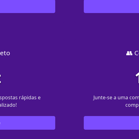
reto
👥 
t
espostas rápidas e
Junte-se a uma com
lizado!
compa
e