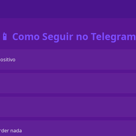
📱 Como Seguir no Telegram
ositivo
erder nada