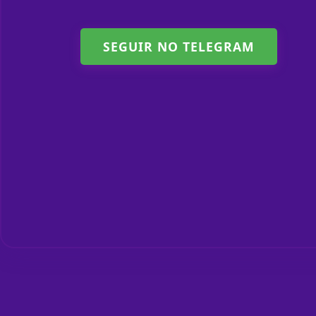
SEGUIR NO TELEGRAM