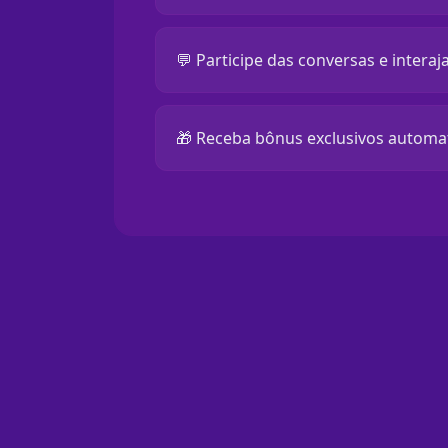
💬 Participe das conversas e interaj
🎁 Receba bônus exclusivos autom