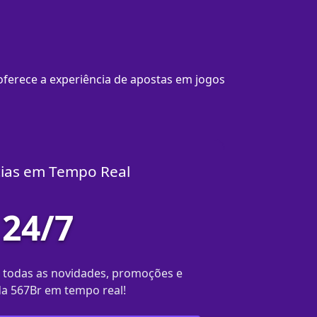
oferece a experiência de apostas em jogos
cias em Tempo Real
24/7
e todas as novidades, promoções e
da 567Br em tempo real!