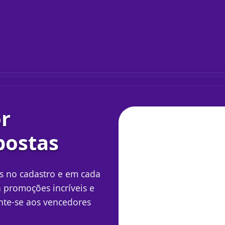
or
postas
s no cadastro e em cada
 promoções incríveis e
unte-se aos vencedores