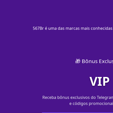
567Br é uma das marcas mais conhecidas n
🎁 Bônus Exclu
VIP
Receba bônus exclusivos do Telegra
e códigos promocionai