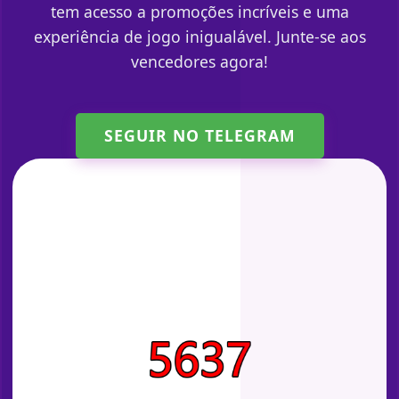
tem acesso a promoções incríveis e uma
experiência de jogo inigualável. Junte-se aos
vencedores agora!
SEGUIR NO TELEGRAM