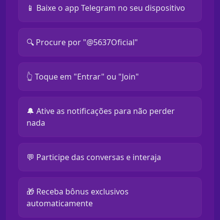
📱 Baixe o app Telegram no seu dispositivo
🔍 Procure por "@5637Oficial"
👆 Toque em "Entrar" ou "Join"
🔔 Ative as notificações para não perder
nada
💬 Participe das conversas e interaja
🎁 Receba bônus exclusivos
automaticamente