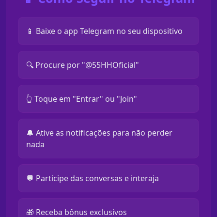
📱 Baixe o app Telegram no seu dispositivo
🔍 Procure por "@55HHOficial"
👆 Toque em "Entrar" ou "Join"
🔔 Ative as notificações para não perder
nada
💬 Participe das conversas e interaja
🎁 Receba bônus exclusivos