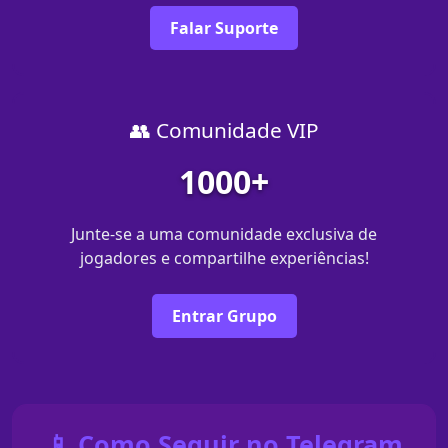
Falar Suporte
👥 Comunidade VIP
1000+
Junte-se a uma comunidade exclusiva de
jogadores e compartilhe experiências!
Entrar Grupo
📱 Como Seguir no Telegram