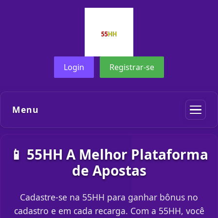
Login
Registrar-se
Menu
📱 55HH A Melhor Plataforma
de Apostas
Cadastre-se na 55HH para ganhar bônus no
cadastro e em cada recarga. Com a 55HH, você