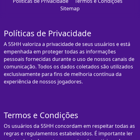
Políticas de Privacidade
Termos e Condições
Sitemap
Políticas de Privacidade
A 55HH valoriza a privacidade de seus usuários e está
empenhada em proteger todas as informações
pessoais fornecidas durante o uso de nossos canais de
comunicação. Todos os dados coletados são utilizados
exclusivamente para fins de melhoria contínua da
experiência de nossos jogadores.
Termos e Condições
Os usuários da 55HH concordam em respeitar todas as
regras e regulamentos estabelecidos. É importante ler