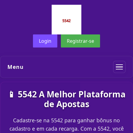
Login
Registrar-se
Menu
📱 5542 A Melhor Plataforma
de Apostas
Cadastre-se na 5542 para ganhar bônus no
cadastro e em cada recarga. Com a 5542, você