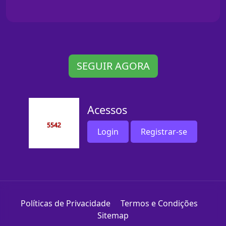
SEGUIR AGORA
Acessos
Login
Registrar-se
Políticas de Privacidade
Termos e Condições
Sitemap