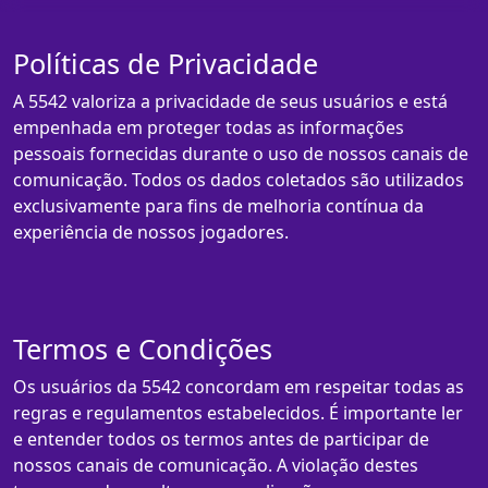
Políticas de Privacidade
A 5542 valoriza a privacidade de seus usuários e está
empenhada em proteger todas as informações
pessoais fornecidas durante o uso de nossos canais de
comunicação. Todos os dados coletados são utilizados
exclusivamente para fins de melhoria contínua da
experiência de nossos jogadores.
Termos e Condições
Os usuários da 5542 concordam em respeitar todas as
regras e regulamentos estabelecidos. É importante ler
e entender todos os termos antes de participar de
nossos canais de comunicação. A violação destes