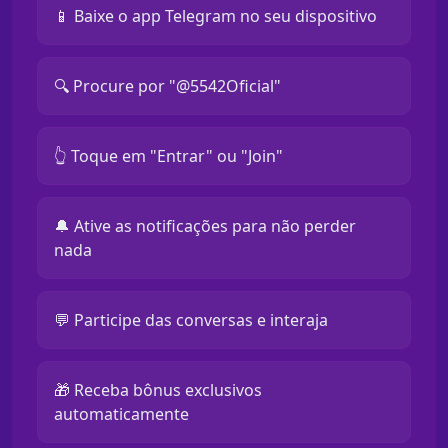
📱 Baixe o app Telegram no seu dispositivo
🔍 Procure por "@5542Oficial"
👆 Toque em "Entrar" ou "Join"
🔔 Ative as notificações para não perder
nada
💬 Participe das conversas e interaja
🎁 Receba bônus exclusivos
automaticamente