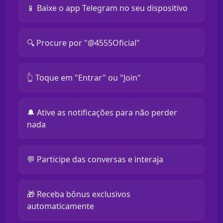
📱 Baixe o app Telegram no seu dispositivo
🔍 Procure por "@4555Oficial"
👆 Toque em "Entrar" ou "Join"
🔔 Ative as notificações para não perder
nada
💬 Participe das conversas e interaja
🎁 Receba bônus exclusivos
automaticamente