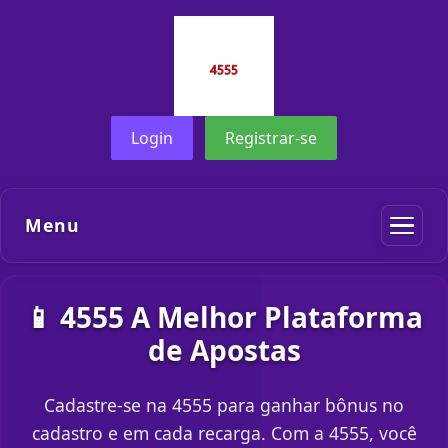
Login
Registrar-se
Menu
📱 4555 A Melhor Plataforma
de Apostas
Cadastre-se na 4555 para ganhar bônus no
cadastro e em cada recarga. Com a 4555, você