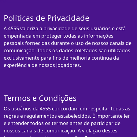
Políticas de Privacidade
A 4555 valoriza a privacidade de seus usuários e está
empenhada em proteger todas as informações
pessoais fornecidas durante o uso de nossos canais de
comunicação. Todos os dados coletados são utilizados
exclusivamente para fins de melhoria contínua da
experiência de nossos jogadores.
Termos e Condições
Os usuários da 4555 concordam em respeitar todas as
regras e regulamentos estabelecidos. É importante ler
e entender todos os termos antes de participar de
nossos canais de comunicação. A violação destes