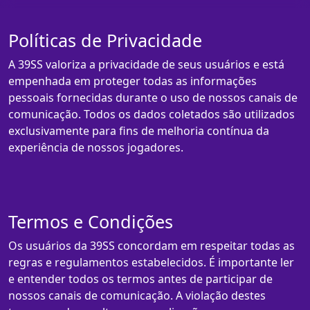
Políticas de Privacidade
A 39SS valoriza a privacidade de seus usuários e está
empenhada em proteger todas as informações
pessoais fornecidas durante o uso de nossos canais de
comunicação. Todos os dados coletados são utilizados
exclusivamente para fins de melhoria contínua da
experiência de nossos jogadores.
Termos e Condições
Os usuários da 39SS concordam em respeitar todas as
regras e regulamentos estabelecidos. É importante ler
e entender todos os termos antes de participar de
nossos canais de comunicação. A violação destes