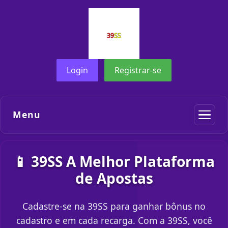
Login
Registrar-se
Menu
📱 39SS A Melhor Plataforma
de Apostas
Cadastre-se na 39SS para ganhar bônus no
cadastro e em cada recarga. Com a 39SS, você