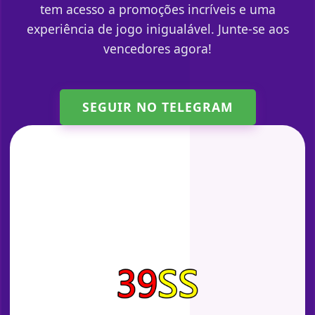
tem acesso a promoções incríveis e uma
experiência de jogo inigualável. Junte-se aos
vencedores agora!
SEGUIR NO TELEGRAM