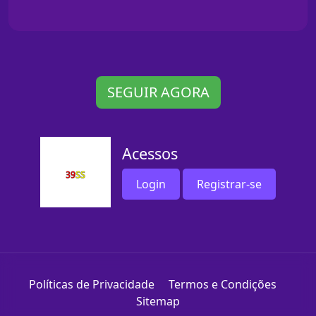
SEGUIR AGORA
Acessos
Login
Registrar-se
Políticas de Privacidade
Termos e Condições
Sitemap