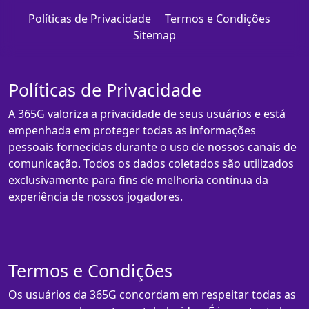
Políticas de Privacidade
Termos e Condições
Sitemap
Políticas de Privacidade
A 365G valoriza a privacidade de seus usuários e está
empenhada em proteger todas as informações
pessoais fornecidas durante o uso de nossos canais de
comunicação. Todos os dados coletados são utilizados
exclusivamente para fins de melhoria contínua da
experiência de nossos jogadores.
Termos e Condições
Os usuários da 365G concordam em respeitar todas as