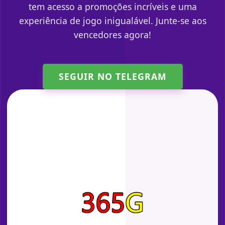
tem acesso a promoções incríveis e uma
experiência de jogo inigualável. Junte-se aos
vencedores agora!
SEGUIR NO TELEGRAM