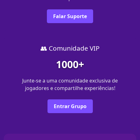
Falar Suporte
👥 Comunidade VIP
1000+
Junte-se a uma comunidade exclusiva de
jogadores e compartilhe experiências!
Entrar Grupo