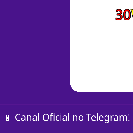
📱 Canal Oficial no Telegram!