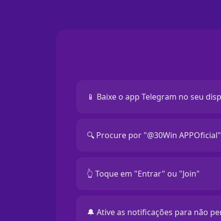
📱 Baixe o app Telegram no seu disp
🔍 Procure por "@30Win APPOficial"
👆 Toque em "Entrar" ou "Join"
🔔 Ative as notificações para não p