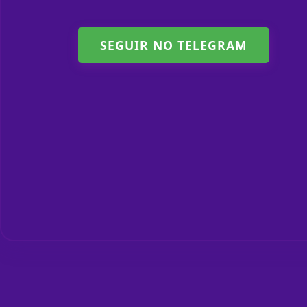
SEGUIR NO TELEGRAM