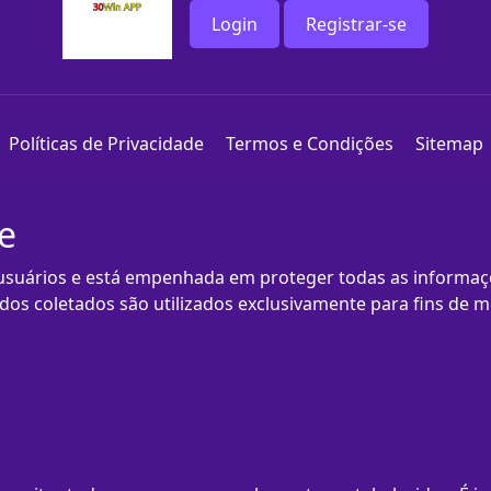
Login
Registrar-se
Políticas de Privacidade
Termos e Condições
Sitemap
de
 usuários e está empenhada em proteger todas as informaç
os coletados são utilizados exclusivamente para fins de m