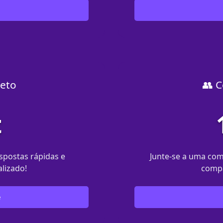
reto
👥 
t
espostas rápidas e
Junte-se a uma com
lizado!
compa
e