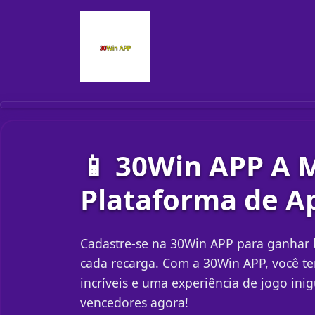
📱 30Win APP A 
Plataforma de A
Cadastre-se na 30Win APP para ganhar 
cada recarga. Com a 30Win APP, você t
incríveis e uma experiência de jogo inig
vencedores agora!