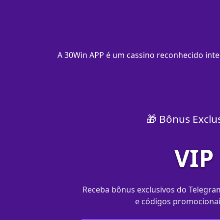
A 30Win APP é um cassino reconhecido inte
🎁 Bônus Exclu
VIP
Receba bônus exclusivos do Telegra
e códigos promocionai