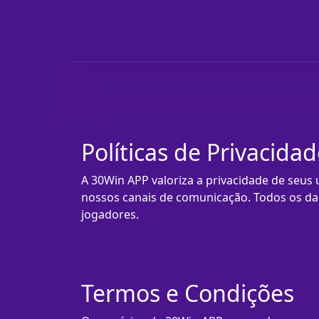
Políticas de Privacida
A 30Win APP valoriza a privacidade de seus
nossos canais de comunicação. Todos os dad
jogadores.
Termos e Condições