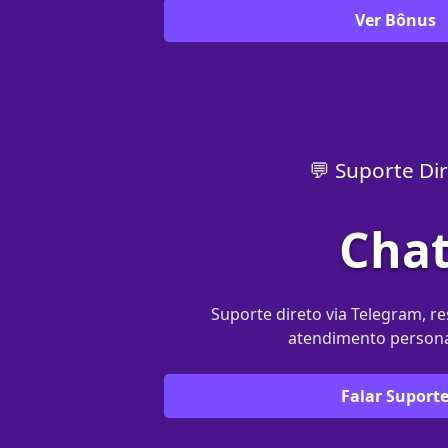
Ver Bônus
💬 Suporte Di
Cha
Suporte direto via Telegram, r
atendimento persona
Falar Suport