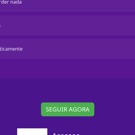
erder nada
a
aticamente
SEGUIR AGORA