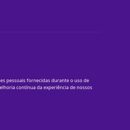
es pessoais fornecidas durante o uso de
elhoria contínua da experiência de nossos