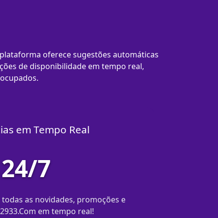
 plataforma oferece sugestões automáticas
ações de disponibilidade em tempo real,
 ocupados.
cias em Tempo Real
24/7
e todas as novidades, promoções e
 2933.Com em tempo real!