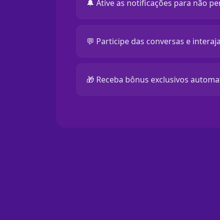
🔔 Ative as notificações para não p
💬 Participe das conversas e interaj
🎁 Receba bônus exclusivos autom