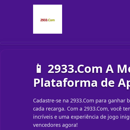
📱 2933.Com A M
Plataforma de A
Cadastre-se na 2933.Com para ganhar 
cada recarga. Com a 2933.Com, você t
incríveis e uma experiência de jogo inig
vencedores agora!