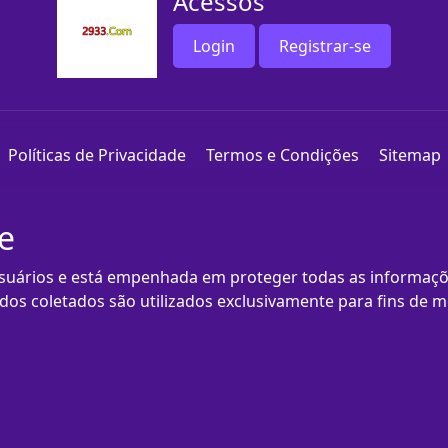
Acessos
Login
Registrar-se
Políticas de Privacidade
Termos e Condições
Sitemap
de
usuários e está empenhada em proteger todas as informaçõ
os coletados são utilizados exclusivamente para fins de m