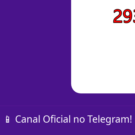
📱 Canal Oficial no Telegram!