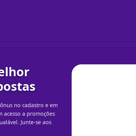
elhor
postas
bônus no cadastro e em
em acesso a promoções
ualável. Junte-se aos