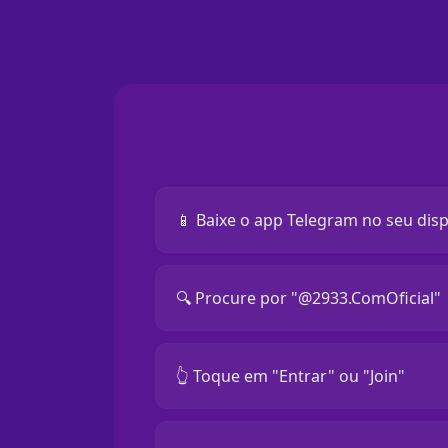
📱 Baixe o app Telegram no seu disp
🔍 Procure por "@2933.ComOficial"
👆 Toque em "Entrar" ou "Join"