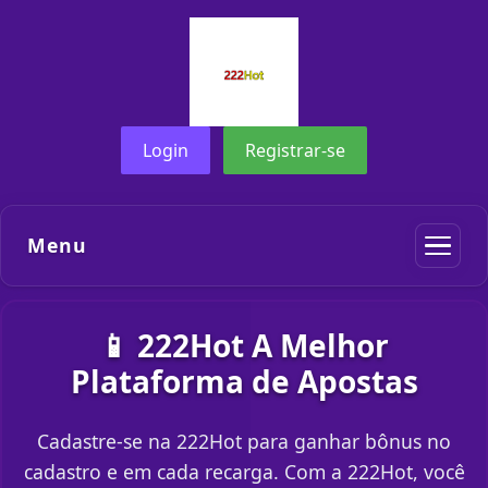
Login
Registrar-se
Menu
📱 222Hot A Melhor
Plataforma de Apostas
Cadastre-se na 222Hot para ganhar bônus no
cadastro e em cada recarga. Com a 222Hot, você