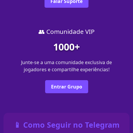
Falar Suporte
👥 Comunidade VIP
1000+
Junte-se a uma comunidade exclusiva de
jogadores e compartilhe experiências!
Entrar Grupo
📱 Como Seguir no Telegram