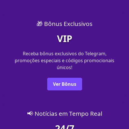
🎁 Bônus Exclusivos
VIP
Receba bônus exclusivos do Telegram,
promoções especiais e códigos promocionais
únicos!
Ver Bônus
📢 Notícias em Tempo Real
24/7