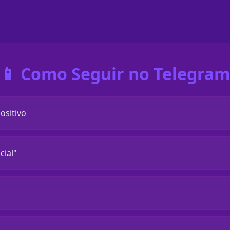
📱 Como Seguir no Telegram
ositivo
cial"