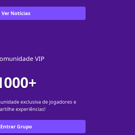
Ver Notícias
Comunidade VIP
1000+
unidade exclusiva de jogadores e
rtilhe experiências!
Entrar Grupo