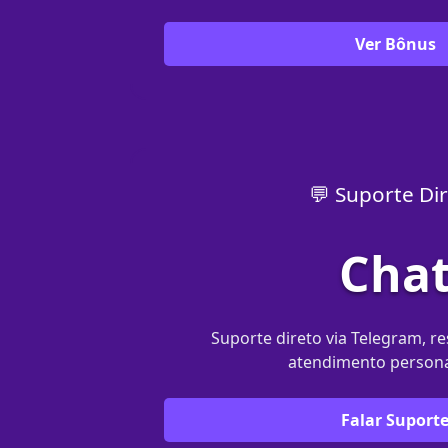
Ver Bônus
💬 Suporte Di
Cha
Suporte direto via Telegram, r
atendimento persona
Falar Suport