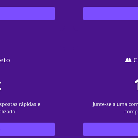
reto
👥 
t
espostas rápidas e
Junte-se a uma com
lizado!
compa
e