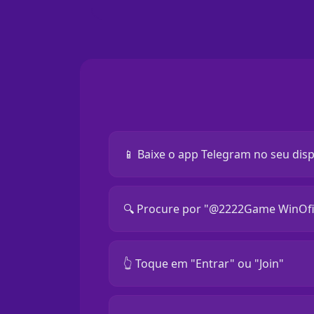
📱 Baixe o app Telegram no seu disp
🔍 Procure por "@2222Game WinOfi
👆 Toque em "Entrar" ou "Join"