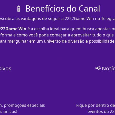
📱 Benefícios do Canal
scubra as vantagens de seguir a 2222Game Win no Teleg
222Game Win
é a escolha ideal para quem busca apostas on
taforma e como você pode começar a aproveitar tudo o que
ara mergulhar em um universo de diversão e possibilidade
sivos
📢 Notí
m, promoções especiais
Fique por dentro d
s únicos!
eventos da 2