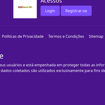
Acessos
Login
Registrar-se
Políticas de Privacidade
Termos e Condições
Sitemap
de
seus usuários e está empenhada em proteger todas as info
dados coletados são utilizados exclusivamente para fins d