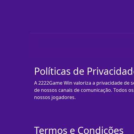
Políticas de Privacida
A 2222Game Win valoriza a privacidade de 
de nossos canais de comunicação. Todos os 
nossos jogadores.
Termos e Condições