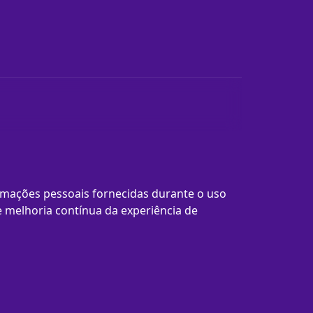
rmações pessoais fornecidas durante o uso
e melhoria contínua da experiência de