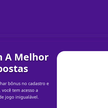
n A Melhor
postas
har bônus no cadastro e
 você tem acesso a
e jogo inigualável.