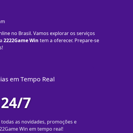
ram
line no Brasil. Vamos explorar os serviços
 a
2222Game Win
tem a oferecer. Prepare-se
s!
cias em Tempo Real
24/7
e todas as novidades, promoções e
222Game Win em tempo real!