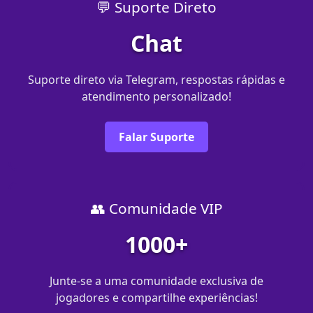
💬 Suporte Direto
Chat
Suporte direto via Telegram, respostas rápidas e
atendimento personalizado!
Falar Suporte
👥 Comunidade VIP
1000+
Junte-se a uma comunidade exclusiva de
jogadores e compartilhe experiências!