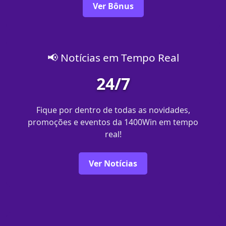
Ver Bônus
📢 Notícias em Tempo Real
24/7
Fique por dentro de todas as novidades,
promoções e eventos da 1400Win em tempo
real!
Ver Notícias