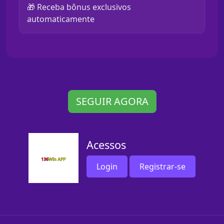
🎁 Receba bônus exclusivos
automaticamente
SEGUIR AGORA
Acessos
Login
Registrar-se