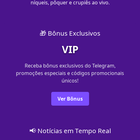
níqueis, pôquer e crupiês ao vivo.
🎁 Bônus Exclusivos
VIP
Receba bônus exclusivos do Telegram,
promoções especiais e códigos promocionais
únicos!
Ver Bônus
📢 Notícias em Tempo Real