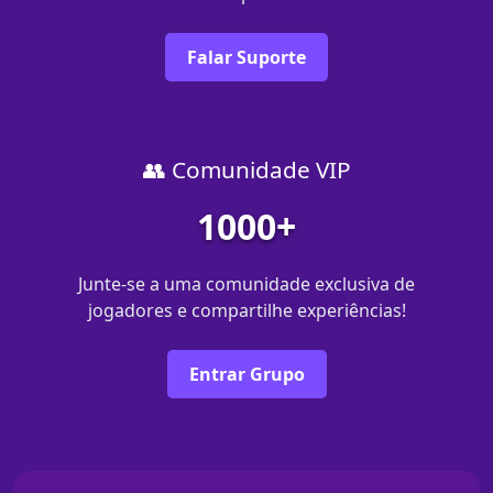
Falar Suporte
👥 Comunidade VIP
1000+
Junte-se a uma comunidade exclusiva de
jogadores e compartilhe experiências!
Entrar Grupo