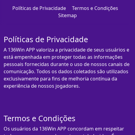
Políticas de Privacidade
Termos e Condições
Sitemap
Políticas de Privacidade
A 136Win APP valoriza a privacidade de seus usuários e
está empenhada em proteger todas as informações
pessoais fornecidas durante o uso de nossos canais de
comunicação. Todos os dados coletados são utilizados
exclusivamente para fins de melhoria contínua da
experiência de nossos jogadores.
Termos e Condições
Os usuários da 136Win APP concordam em respeitar