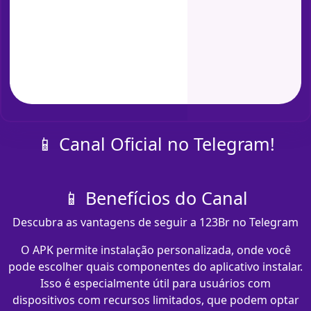
📱 Canal Oficial no Telegram!
📱 Benefícios do Canal
Descubra as vantagens de seguir a 123Br no Telegram
O APK permite instalação personalizada, onde você
pode escolher quais componentes do aplicativo instalar.
Isso é especialmente útil para usuários com
dispositivos com recursos limitados, que podem optar