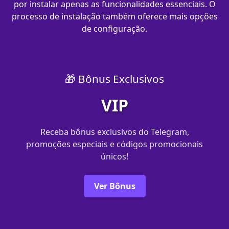
por instalar apenas as funcionalidades essenciais. O
processo de instalação também oferece mais opções
de configuração.
🎁 Bônus Exclusivos
VIP
Receba bônus exclusivos do Telegram,
promoções especiais e códigos promocionais
únicos!
Ver Bônus