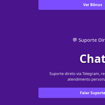
Ver Bônus
💬 Suporte Di
Cha
Suporte direto via Telegram, r
atendimento persona
Falar Suport