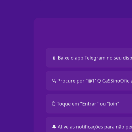
📱 Baixe o app Telegram no seu disp
🔍 Procure por "@11Q CaSSinoOficia
👆 Toque em "Entrar" ou "Join"
🔔 Ative as notificações para não p