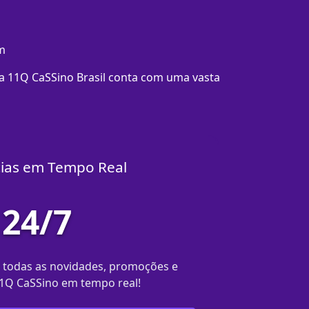
m
a 11Q CaSSino Brasil conta com uma vasta
cias em Tempo Real
24/7
e todas as novidades, promoções e
1Q CaSSino em tempo real!