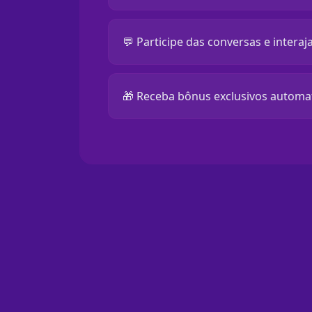
💬 Participe das conversas e interaj
🎁 Receba bônus exclusivos autom