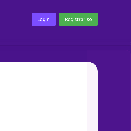
Login
Registrar-se