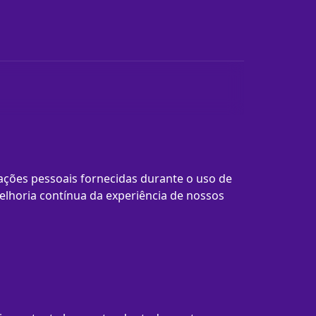
ações pessoais fornecidas durante o uso de
elhoria contínua da experiência de nossos