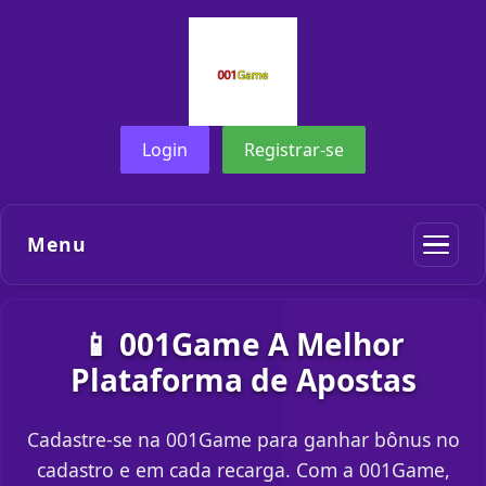
Login
Registrar-se
Menu
📱 001Game A Melhor
Plataforma de Apostas
Cadastre-se na 001Game para ganhar bônus no
cadastro e em cada recarga. Com a 001Game,