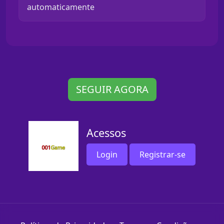
automaticamente
SEGUIR AGORA
Acessos
Login
Registrar-se